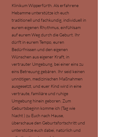
Klinikum Wipperfürth. Als erfahrene
Hebamme unterstütze ich euch
traditionell und fachkundig, individuell in
eurem eigenen Rhythmus, einfühlsam
auf eurem Weg durch die Geburt. Ihr
dürft in eurem Tempo, euren
Bedürfnissen und den eigenen
Wünschen aus eigener Kraft, in
vertrauter Umgebung, bei einer eins zu
eins Betreuung gebären. Ihr seid keinen
unnötigen, medizinischen Maßnahmen
ausgesetzt, und euer Kind wird in eine
vertraute, familiäre und ruhige
Umgebung hinein geboren. Zum
Geburtsbeginn komme ich (Tag wie
Nacht ) zu Euch nach Hause,
überschaue den Geburtsfortschritt und
unterstütze euch dabei, natürlich und