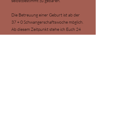
selbstbestimmt zu gebären.
Die Betreuung einer Geburt ist ab der
37 + 0 Schwangerschaftswoche möglich.
Ab diesem Zeitpunkt stehe ich Euch 24
Stunden rufbereit zur Verfügung.
Wochenbett