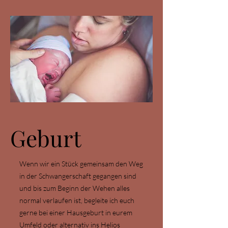
Geburt
Wenn wir ein Stück gemeinsam den Weg
in der Schwangerschaft gegangen sind
und bis zum Beginn der Wehen alles
normal verlaufen ist, begleite ich euch
gerne bei einer Hausgeburt in eurem
Umfeld oder alternativ ins Helios